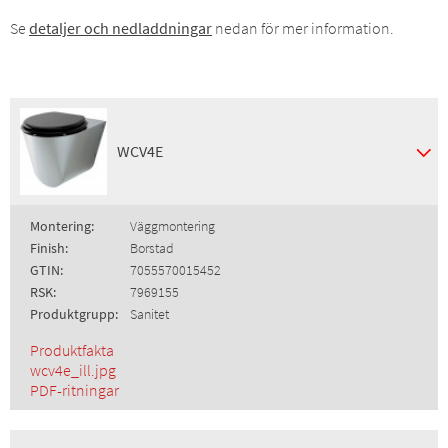
Se
detaljer och nedladdningar
nedan för mer information.
WCV4E
Montering:
Väggmontering
Finish:
Borstad
GTIN:
7055570015452
RSK:
7969155
Produktgrupp:
Sanitet
Produktfakta
wcv4e_ill.jpg
PDF-ritningar