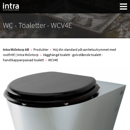
WC - Toaletter - WCV4E
Intra Mölntorp AB
»
Produkter
»
Höj din standard på sanitetsutrymmet med
rostfritt! | Intra Mölntorp
»
Vägghängd toalett - golvstående toalett -
handikappanpassad toalett
»
WCV4E
Sök: