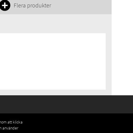
Flera produkter
enom att klicka
om använder