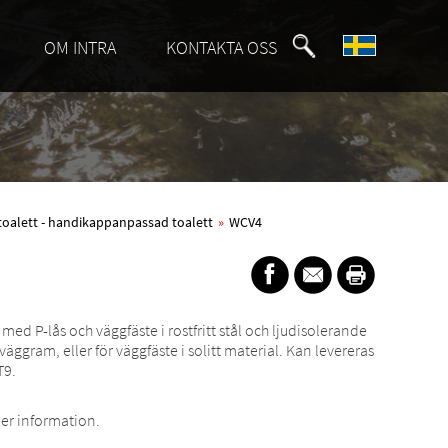
OM INTRA
KONTAKTA OSS
toalett - handikappanpassad toalett
»
WCV4
d P-lås och väggfäste i rostfritt stål och ljudisolerande
gram, eller för väggfäste i solitt material. Kan levereras
T9.
er information.