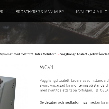
ER
BROSCHYRER & MANUALER
KVALITET & MILJÖ
trymmet med rostfritt! | Intra Mölntorp
»
Vägghängd toalett - golvstående 
WCV4
Vägghängd toalett. Levereras som standard me
skum. Anpassad för montering på standard väg
med svart toalettsits på förfrågan, TBTOSEA
Se
detaljer och nedladdningar
nedan för m