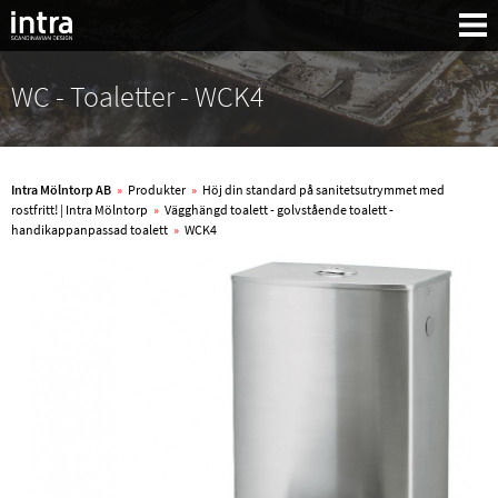
WC - Toaletter - WCK4
Intra Mölntorp AB
»
Produkter
»
Höj din standard på sanitetsutrymmet med
rostfritt! | Intra Mölntorp
»
Vägghängd toalett - golvstående toalett -
handikappanpassad toalett
»
WCK4
Sök: