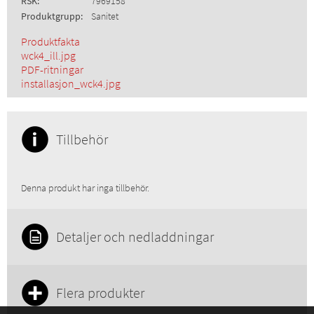
RSK:
7969158
Produktgrupp:
Sanitet
Produktfakta
wck4_ill.jpg
PDF-ritningar
installasjon_wck4.jpg
Tillbehör
Denna produkt har inga tillbehör.
Detaljer och nedladdningar
Flera produkter