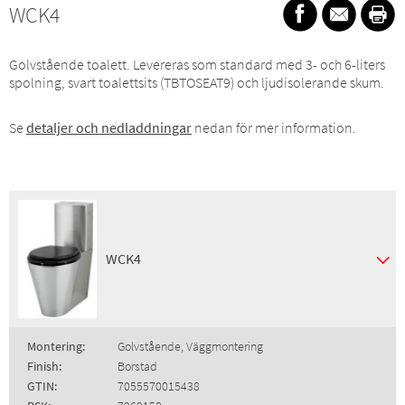
WCK4
Golvstående toalett. Levereras som standard med 3- och 6-liters
spolning, svart toalettsits (TBTOSEAT9) och ljudisolerande skum.
Se
detaljer och nedladdningar
nedan för mer information.
WCK4
Montering:
Golvstående, Väggmontering
Finish:
Borstad
GTIN:
7055570015438