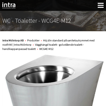
WC - Toaletter - WCG4E-M12
Intra Mölntorp AB
»
Produkter
»
Höj din standard på sanitetsutrymmet med
rostfritt! | Intra Mölntorp
»
Vägghängd toalett - golvstående toalett -
handikappanpassad toalett
»
WCG4E-M12
Sök: