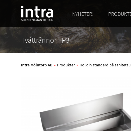
NYHETER!
PRODUKT
Tvättrännor - P3
Intra Mölntorp AB
»
Produkter
»
Höj din standard på sanitetsu