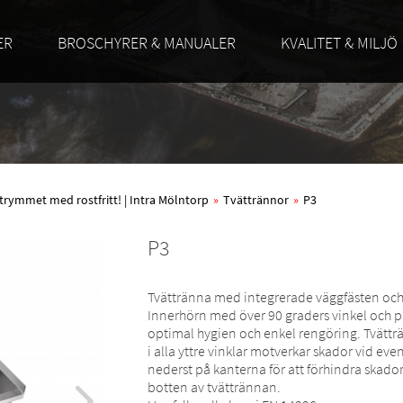
ER
BROSCHYRER & MANUALER
KVALITET & MILJÖ
trymmet med rostfritt! | Intra Mölntorp
»
Tvättrännor
»
P3
P3
Tvättränna med integrerade väggfästen oc
Innerhörn med över 90 graders vinkel och pr
optimal hygien och enkel rengöring. Tvätträ
i alla yttre vinklar motverkar skador vid e
nederst på kanterna för att förhindra skado
botten av tvättrännan.