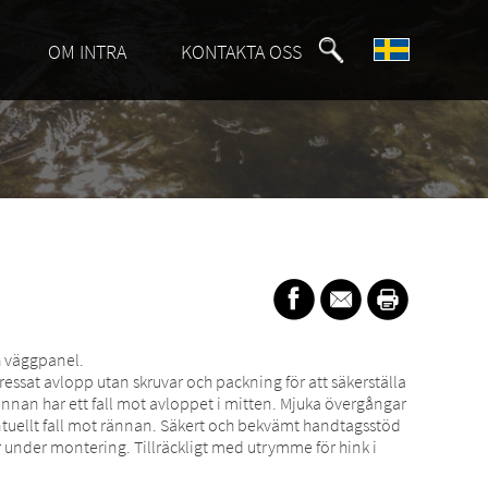
OM INTRA
KONTAKTA OSS
h väggpanel.
essat avlopp utan skruvar och packning för att säkerställa
nnan har ett fall mot avloppet i mitten. Mjuka övergångar
ventuellt fall mot rännan. Säkert och bekvämt handtagsstöd
r under montering. Tillräckligt med utrymme för hink i