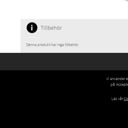
Tillbehör
Denna produkt har inga tillbehör.
Vi använder eg
på 'Accept
Läs vår
Co