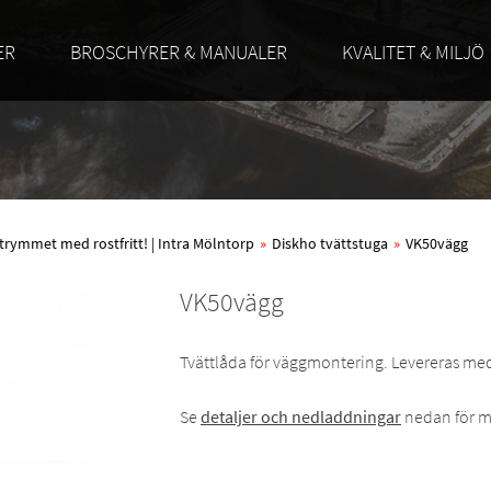
ER
BROSCHYRER & MANUALER
KVALITET & MILJÖ
trymmet med rostfritt! | Intra Mölntorp
»
Diskho tvättstuga
»
VK50vägg
VK50vägg
Tvättlåda för väggmontering. Levereras me
Se
detaljer och nedladdningar
nedan för m