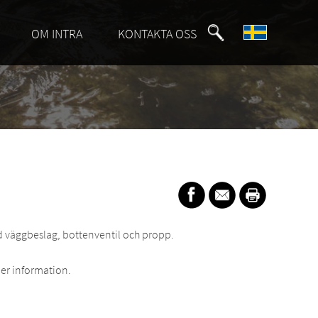
OM INTRA
KONTAKTA OSS
d väggbeslag, bottenventil och propp.
er information.