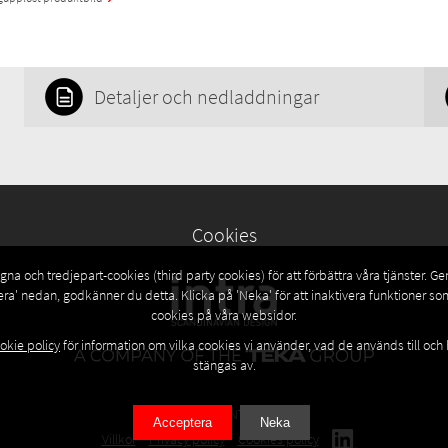
Detaljer och nedladdningar
Cookies
na och tredjepart-cookies (third party cookies) för att förbättra våra tjänster. G
era' nedan, godkänner du detta. Klicka på 'Neka' för att inaktivera funktioner s
cookies på våra websidor.
okie policy
för information om vilka cookies vi använder, vad de används till och
stängas av.
© 2026 INTRA AS
Acceptera
Neka
Villkor
Privacy policy
Cookies policy