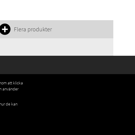
Flera produkter
enom att klicka
om använder
 hur de kan