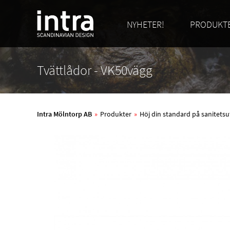
NYHETER!
PRODUKT
Tvättlådor - VK50vägg
Intra Mölntorp AB
»
Produkter
»
Höj din standard på sanitetsu