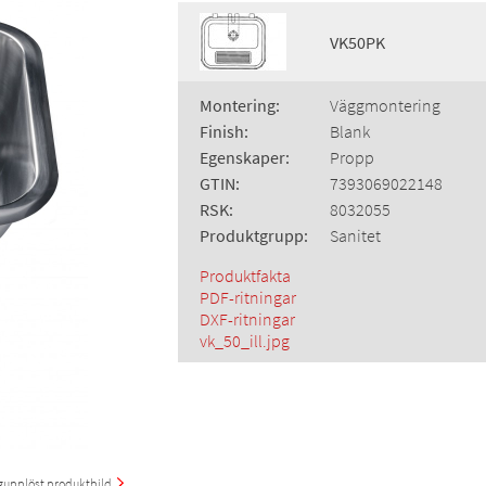
VK50PK
Montering:
Väggmontering
Finish:
Blank
Egenskaper:
Propp
GTIN:
7393069022148
RSK:
8032055
Produktgrupp:
Sanitet
Produktfakta
PDF-ritningar
DXF-ritningar
vk_50_ill.jpg
upplöst produktbild