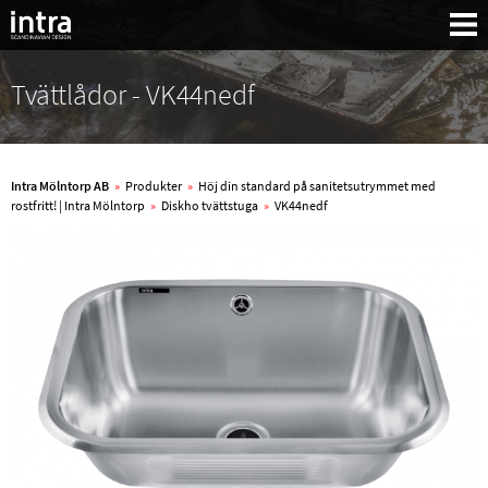
Tvättlådor - VK44nedf
Intra Mölntorp AB
»
Produkter
»
Höj din standard på sanitetsutrymmet med
rostfritt! | Intra Mölntorp
»
Diskho tvättstuga
»
VK44nedf
Sök: