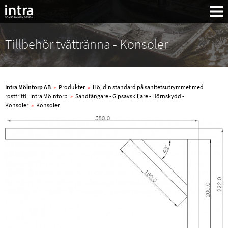
Tillbehör tvättränna - Konsoler
Intra Mölntorp AB
»
Produkter
»
Höj din standard på sanitetsutrymmet med
rostfritt! | Intra Mölntorp
»
Sandfångare - Gipsavskiljare - Hörnskydd -
Konsoler
»
Konsoler
Sök: