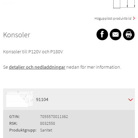
Högupplöst produktbild
Konsoler
Konsoler till P120V och P180V
Se
detaljer och nedladdningar
nedan för mer information.
91104
GTIN:
7055570011362
RSK:
8032558
Produktgrupp:
Sanitet