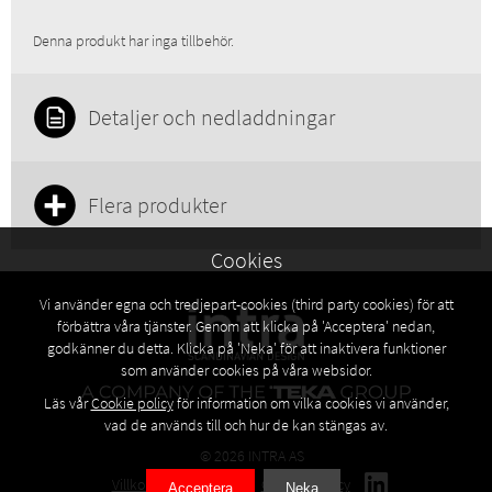
Produktgrupp:
Sanitet
Denna produkt har inga tillbehör.
Detaljer och nedladdningar
Flera produkter
Cookies
Vi använder egna och tredjepart-cookies (third party cookies) för att
förbättra våra tjänster. Genom att klicka på 'Acceptera' nedan,
godkänner du detta. Klicka på 'Neka' för att inaktivera funktioner
som använder cookies på våra websidor.
Läs vår
Cookie policy
för information om vilka cookies vi använder,
vad de används till och hur de kan stängas av.
© 2026 INTRA AS
Villkor
Privacy policy
Cookies policy
Acceptera
Neka