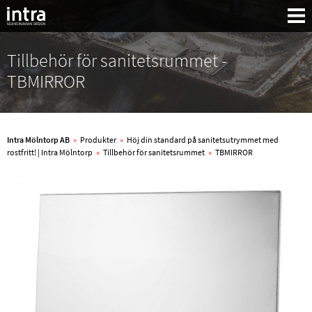
Tillbehör för sanitetsrummet -
TBMIRROR
Intra Mölntorp AB
»
Produkter
»
Höj din standard på sanitetsutrymmet med
rostfritt! | Intra Mölntorp
»
Tillbehör för sanitetsrummet
»
TBMIRROR
Sök: