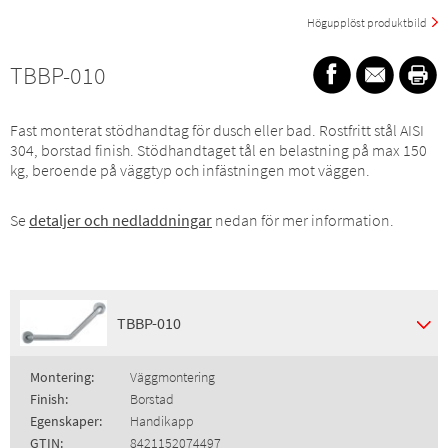
Högupplöst produktbild
TBBP-010
Fast monterat stödhandtag för dusch eller bad. Rostfritt stål AISI
304, borstad finish. Stödhandtaget tål en belastning på max 150
kg, beroende på väggtyp och infästningen mot väggen.
Se
detaljer och nedladdningar
nedan för mer information.
TBBP-010
Montering:
Väggmontering
Finish:
Borstad
Egenskaper:
Handikapp
GTIN:
8421152074497