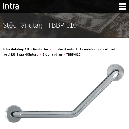
Stödhandtag - TBBP-010
Intra Mölntorp AB
»
Produkter
»
Höj din standard på sanitetsutrymmet med
rostfritt! | Intra Mölntorp
»
Stödhandtag
»
TBBP-010
Sök: