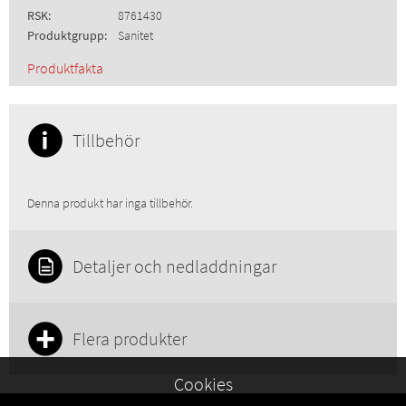
RSK:
8761430
Produktgrupp:
Sanitet
Produktfakta
Tillbehör
Denna produkt har inga tillbehör.
Detaljer och nedladdningar
Flera produkter
Cookies