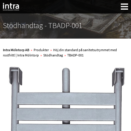
Stödhandtag - TBADP-001
Intra Mölntorp AB
»
Produkter
»
Höj din standard på sanitetsutrymmet med
rostfritt! | Intra Mölntorp
»
Stödhandtag
»
TBADP-001
Sök: