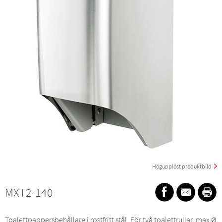
Högupplöst produktbild
MXT2-140
Toalettpappersbehållare i rostfritt stål. För två toalettrullar, max Ø