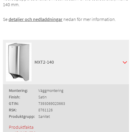
140 mm.
Se
detaljer och nedladdningar
nedan för mer information.
MXT2-140
Montering:
Väggmontering
Finish:
Satin
GTIN:
7393069020663
RSK:
8761126
Produktgrupp:
Sanitet
Produktfakta