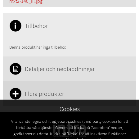
mxt2-140_ill.jpg
Tillbehör
Denna produkt har inga tillbehör.
Detaljer och nedladdningar
Flera produkter
Cookies
Vi använder egna och tredjepart-cookies (third party cookies) för att
förbättra våra tjänster. Genom att klicka på 'Acceptera' nedan,
godkänner du detta. Klicka på 'Neka' för att inaktivera funktioner