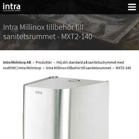
Intra Millinox tillbehör till
sanitetsrummet - MXT2-140
Intra Mölntorp AB
»
Produkter
»
Höj din standard på sanitetsutrymmet med
rostfritt! | Intra Mölntorp
»
Intra Millinox tillbehör till sanitetsrummet
»
MXT2-140
Sök: