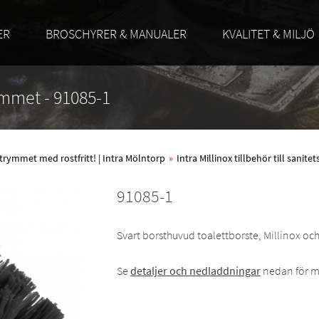
ER
BROSCHYRER & MANUALER
KVALITET & MILJÖ
rummet - 91085-1
trymmet med rostfritt! | Intra Mölntorp
»
Intra Millinox tillbehör till sanit
91085-1
Svart borsthuvud toalettborste, Millinox och
Se
detaljer och nedladdningar
nedan för m