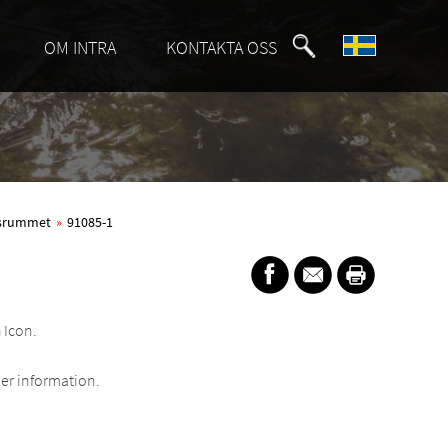
OM INTRA
KONTAKTA OSS
etsrummet
»
91085-1
 Icon.
er information.