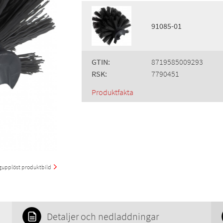
91085-01
GTIN:
8719585009293
RSK:
7790451
Produktfakta
upplöst produktbild
Detaljer och nedladdningar