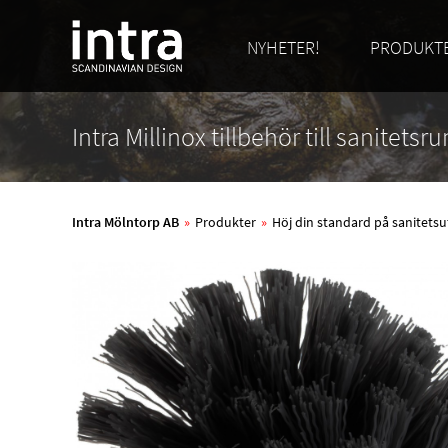
NYHETER!
PRODUKT
Intra Millinox tillbehör till sanitets
Intra Mölntorp AB
»
Produkter
»
Höj din standard på sanitetsu