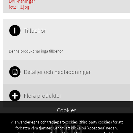
DXF-ritningar
ict2_ill.jpg
Tillbehör
Denna produkt har inga tillbehör.
Detaljer och nedladdningar
Flera produkter
Cookies
Vi använder egna och tredjepart-cookies (third party cookies) för att
förbättra våra tjänster. Genom att klicka på 'Acceptera' nedan,