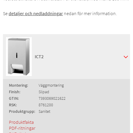
Se
detaljer och nedladdningar
nedan för mer information.
ICT2
Montering:
Väggmontering
Finish:
Slipad
GTIN:
7393069021622
RSK:
8761200
Produktgrupp:
Sanitet
Produktfakta
PDF-ritningar