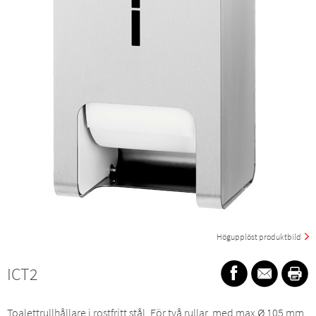
Högupplöst produktbild
ICT2
Toalettrullhållare i rostfritt stål. För två rullar, med max Ø 105 mm.