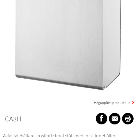
Högupplöst produktbild
ICA3H
Avfallsbehållare i rostfritt slipat stål, med lock. Innehåller