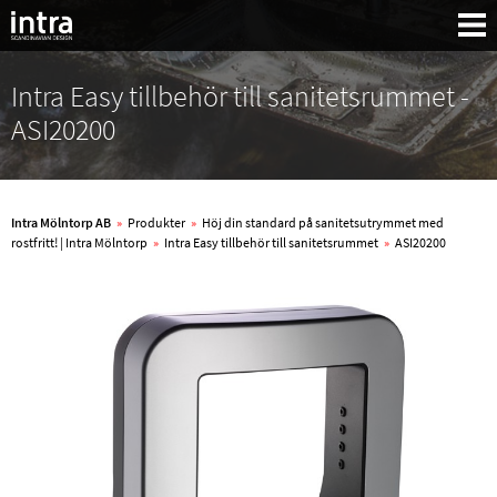
Intra Easy tillbehör till sanitetsrummet -
ASI20200
Intra Mölntorp AB
»
Produkter
»
Höj din standard på sanitetsutrymmet med
rostfritt! | Intra Mölntorp
»
Intra Easy tillbehör till sanitetsrummet
»
ASI20200
Sök: