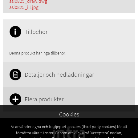
asi0825_draw.dwg
asi0825_ill.jpg
Tillbehör
Denna produkt har inga tillbehör.
Detaljer och nedladdningar
Flera produkter
Cookies
Vi använder egna och tredjepart-cookies (third party cookies) för att
förbättra våra tjänster. Genom att klicka på 'Acceptera' nedan,