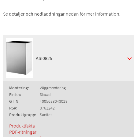
Se
detaljer och nedladdningar
nedan för mer information.
ASI0825
Montering:
Väggmontering
Finish:
Slipad
GTIN:
4005683043029
RSK:
8761242
Produktgrupp:
Sanitet
Produktfakta
PDF-ritningar