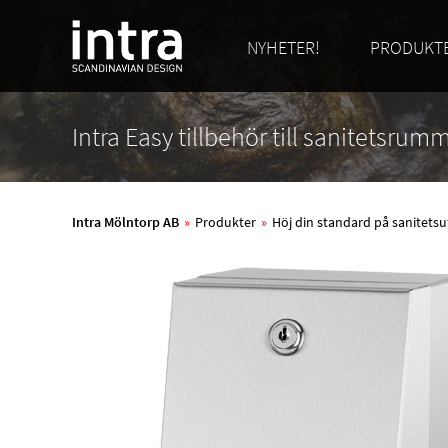
NYHETER!
PRODUKT
Intra Easy tillbehör till sanitetsrum
Intra Mölntorp AB
»
Produkter
»
Höj din standard på sanitetsu