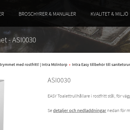
ER
BROSCHYRER & MANUALER
KVALITET & MILJÖ
met - ASI0030
trymmet med rostfritt! | Intra Mölntorp
»
Intra Easy tillbehör till sanitets
ASI0030
EASY Toalettrullhållare i rostfritt stål, för
Se
detaljer och nedladdningar
nedan för m