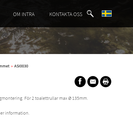
OM INTRA
KONTAKTA OSS
rummet
»
ASI0030
 väggmontering. För 2 toalettrullar max Ø 135mm.
er information.