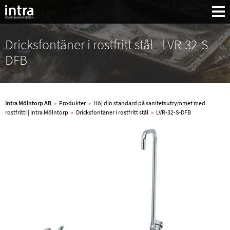
Dricksfontäner i rostfritt stål - LVR-32-S-
DFB
Intra Mölntorp AB
»
Produkter
»
Höj din standard på sanitetsutrymmet med
rostfritt! | Intra Mölntorp
»
Dricksfontäner i rostfritt stål
»
LVR-32-S-DFB
Sök: