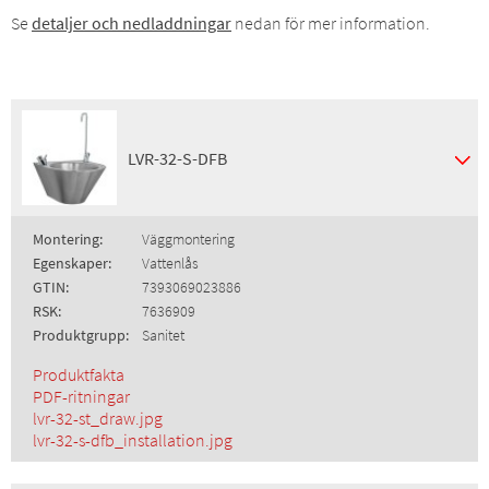
Se
detaljer och nedladdningar
nedan för mer information.
LVR-32-S-DFB
Montering:
Väggmontering
Egenskaper:
Vattenlås
GTIN:
7393069023886
RSK:
7636909
Produktgrupp:
Sanitet
Produktfakta
PDF-ritningar
lvr-32-st_draw.jpg
lvr-32-s-dfb_installation.jpg