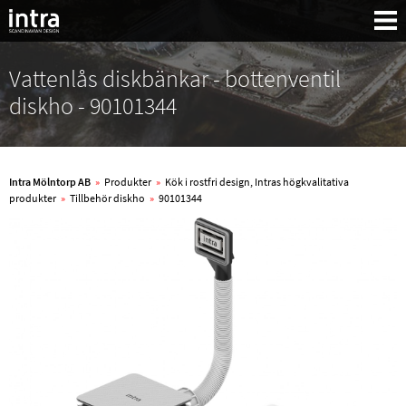
Vattenlås diskbänkar - bottenventil
diskho - 90101344
Intra Mölntorp AB
»
Produkter
»
Kök i rostfri design, Intras högkvalitativa
produkter
»
Tillbehör diskho
»
90101344
Sök: