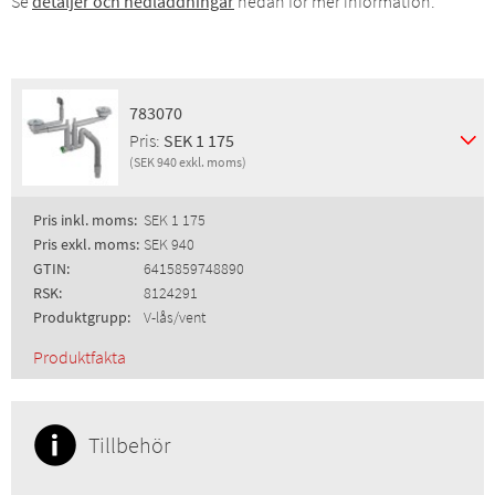
Se
detaljer och nedladdningar
nedan för mer information.
783070
Pris:
SEK 1 175
(SEK 940 exkl. moms)
Pris inkl. moms:
SEK 1 175
Pris exkl. moms:
SEK 940
GTIN:
6415859748890
RSK:
8124291
Produktgrupp:
V-lås/vent
Produktfakta
Tillbehör