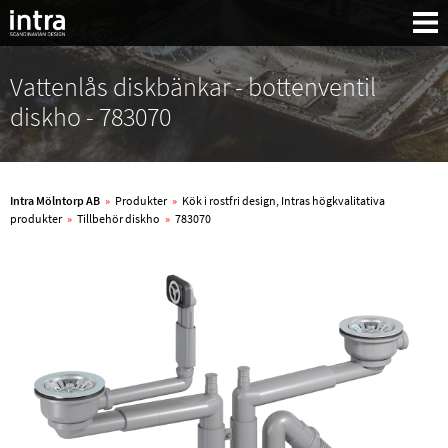
Vattenlås diskbänkar - bottenventil
diskho - 783070
Intra Mölntorp AB
»
Produkter
»
Kök i rostfri design, Intras högkvalitativa
produkter
»
Tillbehör diskho
»
783070
Sök: