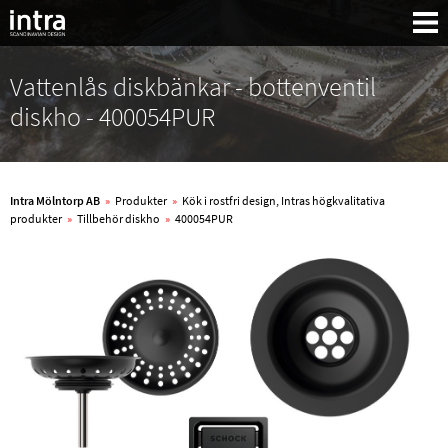
Vattenlås diskbänkar - bottenventil
diskho - 400054PUR
Intra Mölntorp AB
»
Produkter
»
Kök i rostfri design, Intras högkvalitativa
produkter
»
Tillbehör diskho
»
400054PUR
Sök: