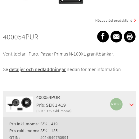
Högupplöst produktbild
400054PUR
Ventildelar i Puro. Passar Primus N-100XL granitbänkar.
Se
detaljer och nedladdningar
nedan för mer information.
400054PUR
Pris:
SEK 1 419
(SEK 1 135 exkl. moms)
Pris inkl. moms:
SEK 1 419
Pris exkl. moms:
SEK 1 135
GTIN:
4014949750991