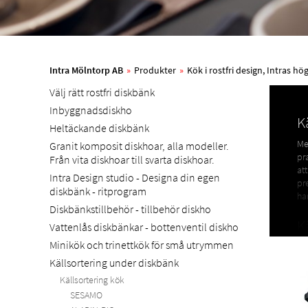
Intra Mölntorp AB
»
Produkter
»
Kök i rostfri design, Intras h
Välj rätt rostfri diskbänk
Inbyggnadsdiskho
K
Heltäckande diskbänk
Me
Granit komposit diskhoar, alla modeller.
pr
Från vita diskhoar till svarta diskhoar.
at
Intra Design studio - Designa din egen
pr
diskbänk - ritprogram
ha
Diskbänkstillbehör - tillbehör diskho
K
Vattenlås diskbänkar - bottenventil diskho
Minikök och trinettkök för små utrymmen
Int
so
Källsortering under diskbänk
Källsortering kök
N
SESAMO
Vi