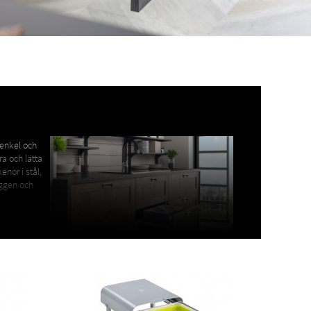
 enkel och
ra och lätta
enor i stål,
äggen och