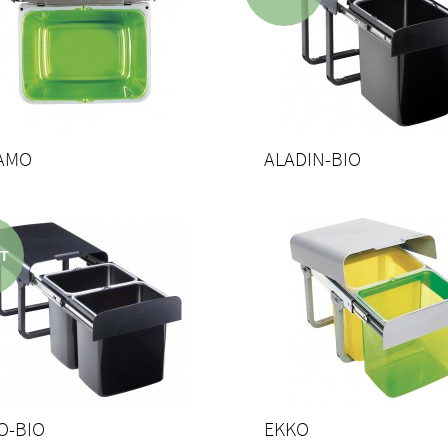
AMO
ALADIN-BIO
O-BIO
EKKO