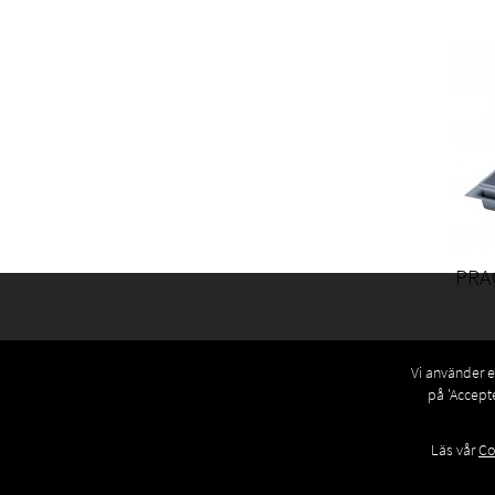
PRA
Vi använder eg
på 'Accept
Läs vår
Co