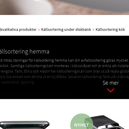
ögkvalitativa produkter
»
Källsortering under diskbänk
»
Källsortering kök
ällsortering hemma
d Intras lösningar för källsortering hemma kan din avfallssortering göras mycket
aktisk. Samtliga källsorteringskärl monteras i köksskåpet och är enkla att installe
t rengöra. Tank, Ekko och Aladin har källsorteringskärl som dras ut på rejäla glidsk
ecis lika enkelt som att dra ut en byrålåda. Sesamo källsortering fästs på skåpv
Se mer
r automatisk öppning.
ällsortering under diskbänk
ras källsorteringskärl är tillverkade i hållfast plast i transparenta färger. Våra
psorteringskärl har bärhandtag som även håller avfallspåsarna på plats.
yhet!
 har nu även två modeller tillverkade i
100% återvunnen plast
.