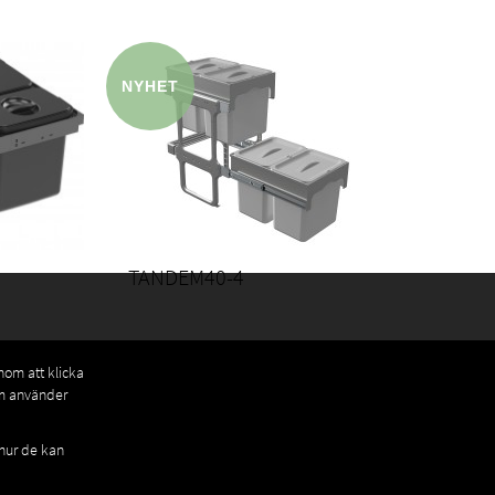
TANDEM40-4
enom att klicka
om använder
 hur de kan