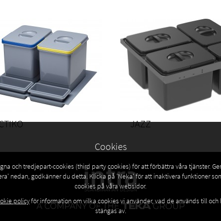
CTIKO
JAZZ
Cookies
na och tredjepart-cookies (third party cookies) för att förbättra våra tjänster. G
era' nedan, godkänner du detta. Klicka på 'Neka' för att inaktivera funktioner s
cookies på våra websidor.
okie policy
för information om vilka cookies vi använder, vad de används till och
stängas av.