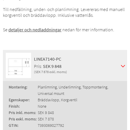
Till nedfällning, under- och planlimning. Levereras med manuell
korgventil och bräddavlopp. Inklusive vattenlås.
Se
detaljer och nedladdningar
nedan för mer information.
LINEA7140-PC
Pris:
SEK 9 848
(SEK 7 878 exkl. moms)
Montering:
Planlimning, Underlimning, Toppmontering,
Universal mount
Egenskaper:
Bräddavlopp, Korgventil
Finish:
None
Pris inkl. moms:
SEK 9 848
Pris exkl. moms:
SEK 7 878
GTIN:
7393069027792