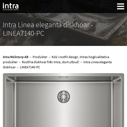
Intra Linea eleganta diskhoar -
LINEA7140-PC
Intra Mölntorp AB
»
Produkter
»
Kök i rostfri design, Intras högkvalitativa
produkter
»
Rostfria diskhoar från Intra, stort utbud!
»
Intra Linea eleganta
diskhoar
»
LINEA7140-PC
Sök: