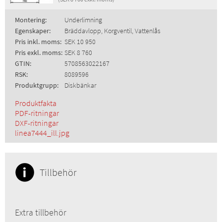
Montering:
Underlimning
Egenskaper:
Bräddavlopp, Korgventil, Vattenlås
Pris inkl. moms:
SEK 10 950
Pris exkl. moms:
SEK 8 760
GTIN:
5708563022167
RSK:
8089596
Produktgrupp:
Diskbänkar
Produktfakta
PDF-ritningar
DXF-ritningar
linea7444_ill.jpg
Tillbehör
Extra tillbehör