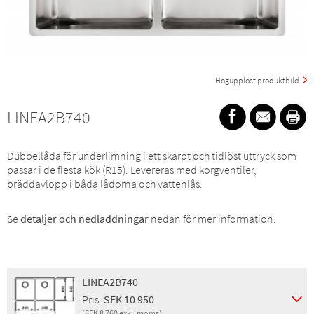
Högupplöst produktbild
LINEA2B740
Dubbellåda för underlimning i ett skarpt och tidlöst uttryck som
passar i de flesta kök (R15). Levereras med korgventiler,
bräddavlopp i båda lådorna och vattenlås.
Se
detaljer och nedladdningar
nedan för mer information.
LINEA2B740
Pris:
SEK 10 950
(SEK 8 760 exkl. moms)