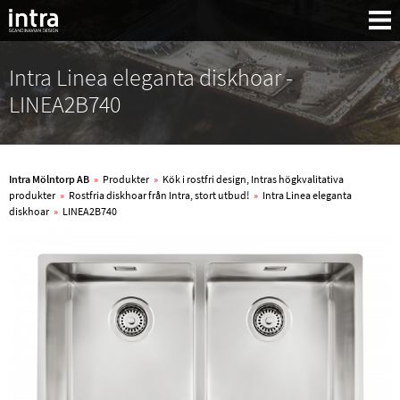
Intra Linea eleganta diskhoar -
LINEA2B740
Intra Mölntorp AB
»
Produkter
»
Kök i rostfri design, Intras högkvalitativa
produkter
»
Rostfria diskhoar från Intra, stort utbud!
»
Intra Linea eleganta
diskhoar
»
LINEA2B740
Sök: