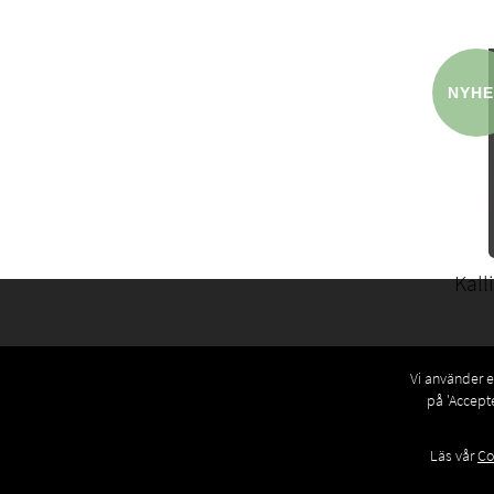
Kall
Vi använder eg
på 'Accept
Läs vår
Co