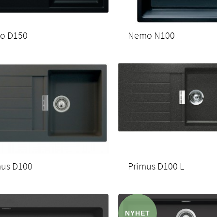
o D150
Nemo N100
mus D100
Primus D100 L