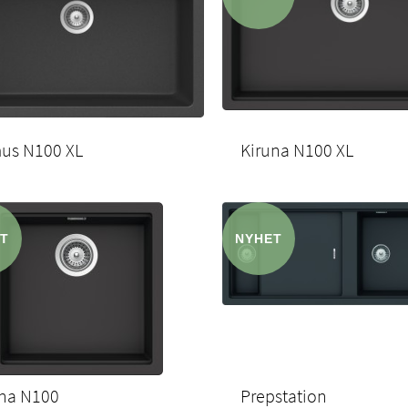
mus N100 XL
Kiruna N100 XL
una N100
Prepstation