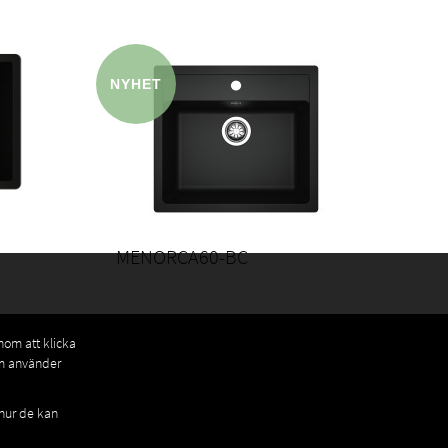
MENORCA60-BC
enom att klicka
om använder
 hur de kan