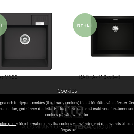
io M100
RADEA-R10-5040
Cookies
na och tredjepart-cookies (third party cookies) för att förbättra våra tjänster. G
era' nedan, godkänner du detta. Klicka på 'Neka' för att inaktivera funktioner s
cookies på våra websidor.
okie policy
för information om vilka cookies vi använder, vad de används till och
stängas av.