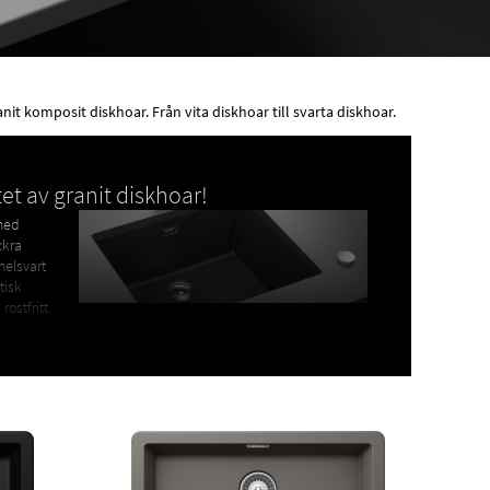
anit komposit diskhoar. Från vita diskhoar till svarta diskhoar.
et av granit diskhoar!
 med
ckra
helsvart
tisk
rostfritt
ativ till porslinsho i lantliga eller klassiska kök.
h har samma tuffa egenskaper som Cristalite®. Viktiga
 köket.