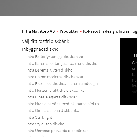
Intra Mölntorp AB
»
Produkter
»
Kök i rostfri design, Intras h
Välj rätt rostfri diskbänk
Inbyggnadsdiskho
I
Intra Baltic fyrkantiga diskbänkar
Gr
Intra Barents rektangulär och rund diskho
sil
Intra Barents K liten diskho
fä
Intra Frame moderna diskbänkar
Pu
Intra FlexLinea diskhoar i premiumdesign
in
Intra Horizon praktiska diskbänkar
stå
Intra Linea eleganta diskhoar
Sök
Intra Nivis diskbänk med hållbarhetsfokus
Intra Omnia stilrena diskbänkar
De
Intra Starbright
eg
Intra Stylo liten diskho
Intra Universe prisvärda diskbänkar
C