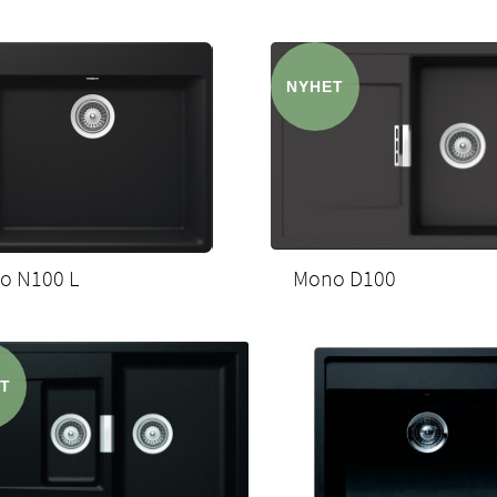
o N100 L
Mono D100