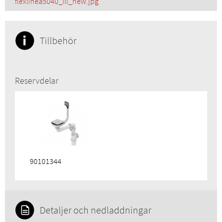
flexlinea5040_ill_new.jpg
Tillbehör
Reservdelar
90101344
Detaljer och nedladdningar