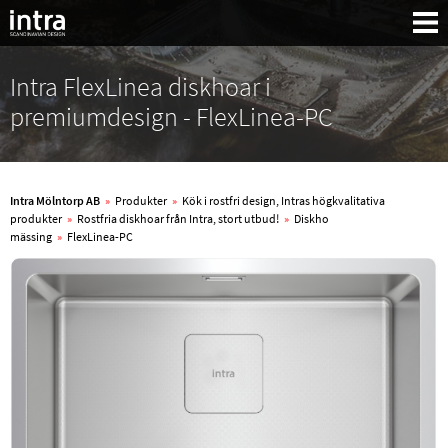
Intra FlexLinea diskhoar i
premiumdesign - FlexLinea-PC
Intra Mölntorp AB
»
Produkter
»
Kök i rostfri design, Intras högkvalitativa
produkter
»
Rostfria diskhoar från Intra, stort utbud!
»
Diskho
mässing
»
FlexLinea-PC
Sök: