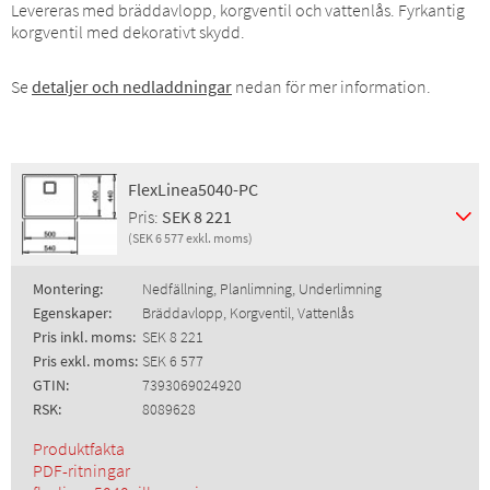
Levereras med bräddavlopp, korgventil och vattenlås. Fyrkantig
korgventil med dekorativt skydd.
Se
detaljer och nedladdningar
nedan för mer information.
FlexLinea5040-PC
Pris:
SEK 8 221
(SEK 6 577 exkl. moms)
Montering:
Nedfällning, Planlimning, Underlimning
Egenskaper:
Bräddavlopp, Korgventil, Vattenlås
Pris inkl. moms:
SEK 8 221
Pris exkl. moms:
SEK 6 577
GTIN:
7393069024920
RSK:
8089628
Produktfakta
PDF-ritningar