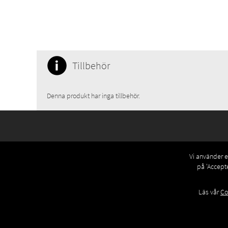
Tillbehör
Denna produkt har inga tillbehör.
Vi använder eg
på 'Accept
Läs vår
Co