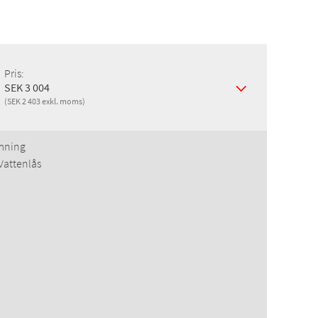
Pris:
SEK 3 004
(SEK 2 403 exkl. moms)
mning
Vattenlås