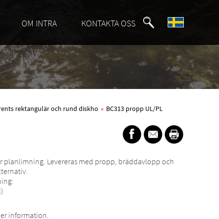
OM INTRA
KONTAKTA OSS
rents rektangulär och rund diskho
»
BC313 propp UL/PL
ler planlimning. Levereras med propp, bräddavlopp och
ternativ.
ning:
)
er information.