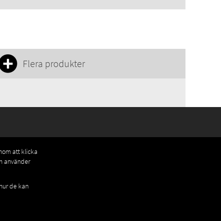
Flera produkter
enom att klicka
om använder
 hur de kan