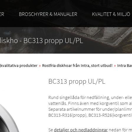
ER
BROSCHYRER & MANUALER
KVALITET & MILJÖ
 diskho - BC313 propp UL/PL
ögkvalitativa produkter
»
Rostfria diskhoar från Intra, stort utbud!
»
Intra Ba
BC313 propp UL/PL
Rund singellåda för nedfällning, under- el
vattenlås. Finns även med korgventil som al
Separata artikelnummer för under/planlim
BC313-R316(propp), BC313-R526(korgventil
Se
detaljer och nedladdningar
nedan för m