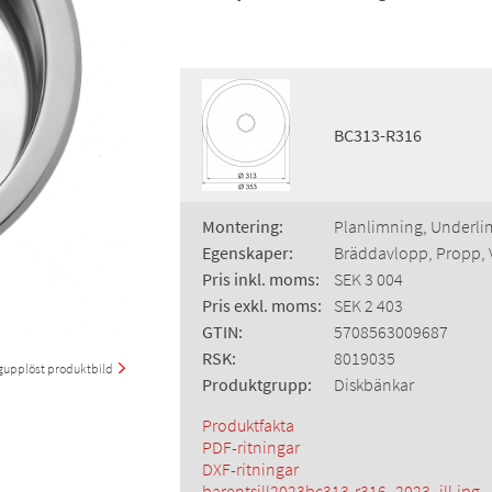
BC313-R316
Montering:
Planlimning, Underli
Egenskaper:
Bräddavlopp, Propp, 
Pris inkl. moms:
SEK 3 004
Pris exkl. moms:
SEK 2 403
GTIN:
5708563009687
RSK:
8019035
upplöst produktbild
Produktgrupp:
Diskbänkar
Produktfakta
PDF-ritningar
DXF-ritningar
barentsill2023bc313-r316_2023_ill.jpg