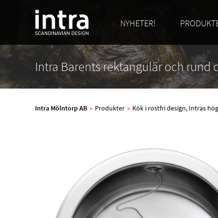
NYHETER!
PRODUKT
Intra Barents rektangulär och rund
Intra Mölntorp AB
»
Produkter
»
Kök i rostfri design, Intras h