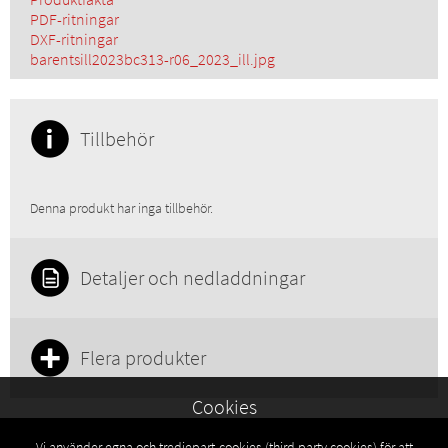
PDF-ritningar
DXF-ritningar
barentsill2023bc313-r06_2023_ill.jpg
Tillbehör
Denna produkt har inga tillbehör.
Detaljer och nedladdningar
Flera produkter
Cookies
Vi använder egna och tredjepart-cookies (third party cookies) för att