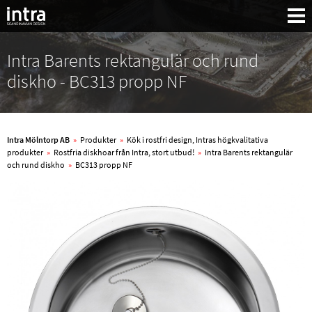
Intra Barents rektangulär och rund
diskho - BC313 propp NF
Intra Mölntorp AB
»
Produkter
»
Kök i rostfri design, Intras högkvalitativa
produkter
»
Rostfria diskhoar från Intra, stort utbud!
»
Intra Barents rektangulär
och rund diskho
»
BC313 propp NF
Sök: