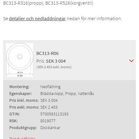
BC313-R316(propp), BC313-R526(korgventil)
Se
detaljer och nedladdningar
nedan för mer information.
BC313-R06
Pris:
SEK 3 004
(SEK 2 403 exkl. moms)
Montering:
Nedfällning
Egenskaper:
Bräddavlopp, Propp, Vattenlås
Pris inkl. moms:
SEK 3 004
Pris exkl. moms:
SEK 2 403
GTIN:
5708563113193
RSK:
8019077
Produktgrupp:
Diskbänkar
Produktfakta