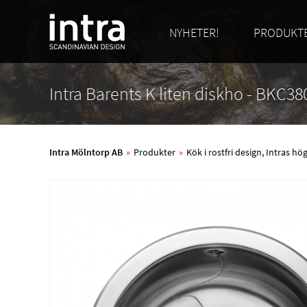
NYHETER!
PRODUKT
Intra Barents K liten diskho - BKC3
Intra Mölntorp AB
»
Produkter
»
Kök i rostfri design, Intras h