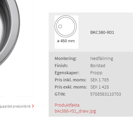
BKC380-R01
Montering:
Nedfällning
Finish:
Borstad
Egenskaper:
Propp
Pris inkl. moms:
SEK 1 785
Pris exkl. moms:
SEK 1 428
GTIN:
5708563110703
Produktfakta
upplöst produktbild
bkc380-r01_draw.jpg