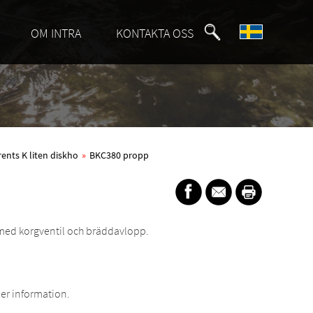
OM INTRA
KONTAKTA OSS
rents K liten diskho
»
BKC380 propp
 med korgventil och bräddavlopp.
er information.