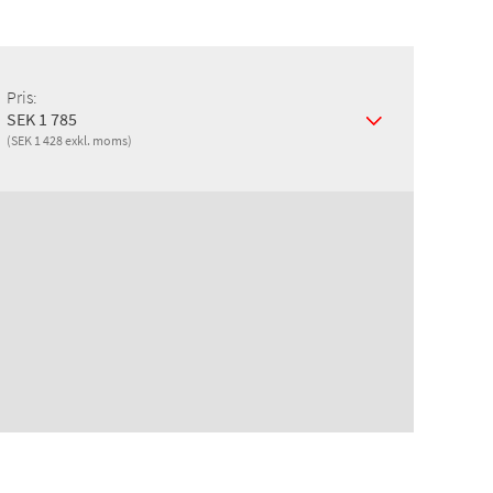
Pris:
SEK 1 785
(SEK 1 428 exkl. moms)