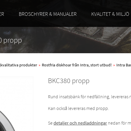
ER
BROSCHYRER & MANUALER
KVALITET & MILJÖ
80 propp
ögkvalitativa produkter
»
Rostfria diskhoar från Intra, stort utbud!
»
Intra Ba
BKC380 propp
Rund insatsbänk för nedfällning, levereras
Kan också levereras med propp.
Se
detaljer och nedladdningar
nedan för m