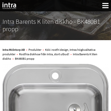
Intra Barents K liten diskho - BK480B1
propp
Intra Mölntorp AB
»
Produkter
»
Kök i rostfri design, Intras högkvalitativa
produkter
»
Rostfria diskhoar från Intra, stort utbud!
»
Intra Barents K liten
diskho
»
BK480B1 propp
Sök: