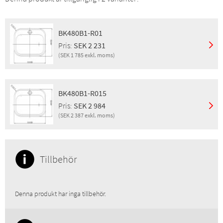
BK480B1-R01
Pris:
SEK 2 231
(SEK 1 785 exkl. moms)
Montering:
Nedfällning
Finish:
Borstad
BK480B1-R015
Egenskaper:
Propp
Pris:
SEK 2 984
Pris inkl. moms:
SEK 2 231
(SEK 2 387 exkl. moms)
Pris exkl. moms:
SEK 1 785
GTIN:
5708563010690
Montering:
Nedfällning
Produktgrupp:
UNKNOWN
Egenskaper:
Bräddavlopp, Propp, Vattenlås
Finish:
B/A
Tillbehör
Pris inkl. moms:
SEK 2 984
Pris exkl. moms:
SEK 2 387
GTIN:
5708563018436
Denna produkt har inga tillbehör.
RSK:
8019445