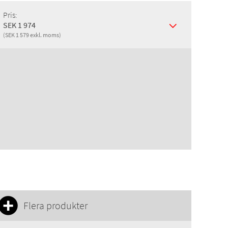
Pris:
SEK 1 974
(SEK 1 579 exkl. moms)
Flera produkter