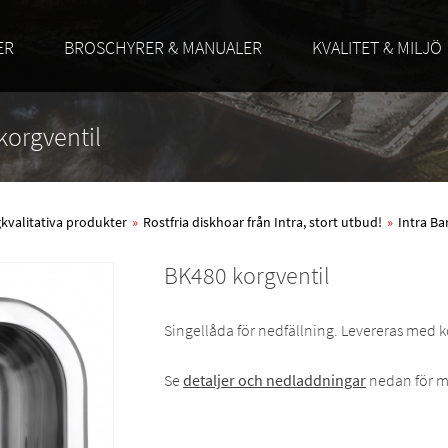
ER
BROSCHYRER & MANUALER
KVALITET & MILJÖ
korgventil
ögkvalitativa produkter
»
Rostfria diskhoar från Intra, stort utbud!
»
Intra Ba
BK480 korgventil
Singellåda för nedfällning. Levereras med 
Se
detaljer och nedladdningar
nedan för m