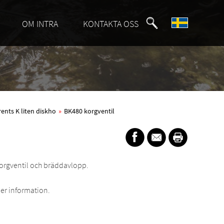
OM INTRA
KONTAKTA OSS
rents K liten diskho
»
BK480 korgventil
korgventil och bräddavlopp.
er information.