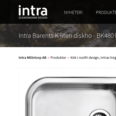
NYHETER!
PRODUKT
Intra Barents K liten diskho - BK480 
Intra Mölntorp AB
»
Produkter
»
Kök i rostfri design, Intras h