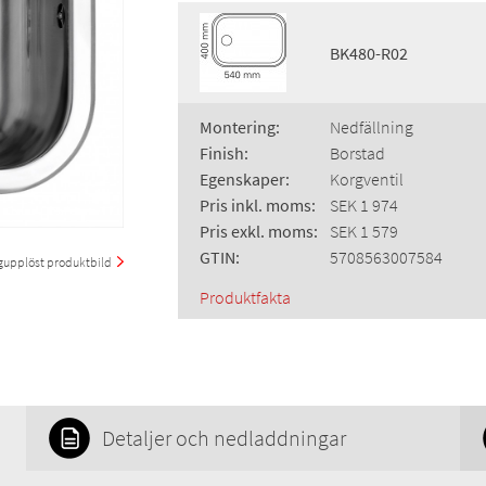
BK480-R02
Montering:
Nedfällning
Finish:
Borstad
Egenskaper:
Korgventil
Pris inkl. moms:
SEK 1 974
Pris exkl. moms:
SEK 1 579
GTIN:
5708563007584
upplöst produktbild
Produktfakta
Detaljer och nedladdningar