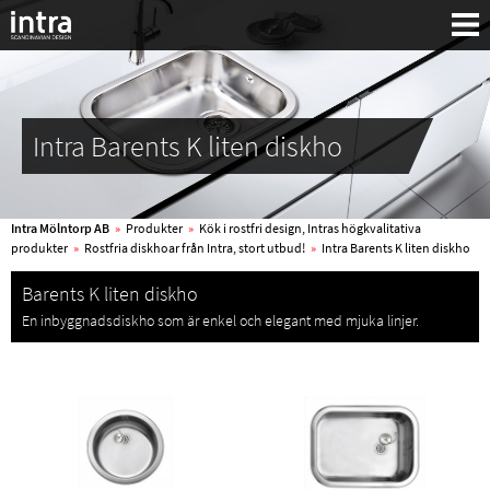
Intra Barents K liten diskho
Intra Mölntorp AB
»
Produkter
»
Kök i rostfri design, Intras högkvalitativa
produkter
»
Rostfria diskhoar från Intra, stort utbud!
»
Intra Barents K liten diskho
Barents K liten diskho
En inbyggnadsdiskho som är enkel och elegant med mjuka linjer.
Sök: