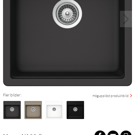
Fler bilder:
Högupplöst produktbild