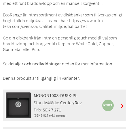
med ett runt bräddavlopp och en manuell korgventil.
EcoRange är Intras sortiment av diskbänkar som tillverkas enligt
högt ställda miljökrav. Läs mer här: https://www.intra-
teka.com/svenska/kvalitet-miljoe/hallbarhet
Ge din diskbänk från Intra en personlig touch med tillval som
bräddavlopp och korgventil i färgerna: White Gold, Copper,
Gunmetal eller Puro.
Se
detaljer och nedladdningar
nedan för mer information.
Denna produkt är tillgänglig i 4 varianter:
MONON100S-DUSK-PL
Stor disklåda:
Center/Rev
Pris:
SEK 7 271
(SEK 5 817 exkl. moms)
Montering:
Planlimning