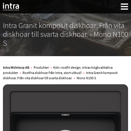
Intra Granit komposit diskhoar. Från vita
diskhoar till svarta diskhoar. - Mono N100
S
Intra Mölntorp AB
»
Produkter
»
Kök i rostfri design, Intras högkvalitativa
produkter
»
Rostfria diskhoar från Intra, stort utbud!
»
Intra Granit komposit
diskhoar. Från vita diskhoar till svarta diskhoar.
»
Mono N100 S
Sök: