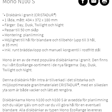
Mono N100 S
"• Diskbänk i granit (CRISTADUR®)
• 1 låda, mått: 434 x 372 x 180 mm
• Färger: Day, Dusk, Twilight och Night
• Passar till 50 cm skåp
• Montering: planlimning
• Möjlighet till hål för blandare och tillbehör (upp till 3 hål,
ø 35 mm)
• Inkl. runt bräddavlopp och manuell korgventil i rostfritt stål
Mono är en av de mest populära diskbänkarna i granit. Den finns
nu i vårt EcoRange-sortiment i de nya färgerna: Day, Dusk,
Twilight och Night.
Denna diskbänk från Intra är tillverkad i det slitstarka och
miljöoptimerade granitmaterialet CRISTADUR®, med en silkeslen
yta som är både vacker och lätt att rengöra.
Diskbänkarna Mono N100 och N100 S är avsedda för planlimning
och du väljer själv om och var du vill göra hål för en eventuell
blandare. Alla diskbänkar av typen Mono EcoRange levereras