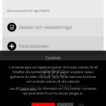
Pris inkl. moms:
SEK 7 271
Pris exkl. moms:
SEK 5 817
Denna produkt har inga tillbehör.
GTIN:
4014949780394
RSK:
8090459
Detaljer och nedladdningar
Flera produkter
Cookies
Vi använder egna och tredjepart-cookies (third party cookies) för att
förbättra våra tjänster. Genom att klicka på 'Acceptera' nedan,
godkänner du detta. Klicka på 'Neka' för att inaktivera funktioner
som använder cookies på våra websidor.
Läs vår
Cookie policy
för information om vilka cookies vi använder,
vad de används till och hur de kan stängas av.
© 2026 INTRA AS
Villkor
Privacy policy
Cookies policy