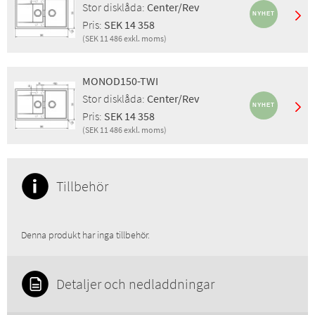
Stor disklåda:
Center/Rev
Finish:
Dusk
Pris:
SEK 14 358
Pris inkl. moms:
SEK 14 358
(SEK 11 486 exkl. moms)
Pris exkl. moms:
SEK 11 486
Montering:
Nedfällning
GTIN:
4014949717123
Egenskaper:
Sil, EcoRange
RSK:
8090451
MONOD150-TWI
Stor disklåda:
Center/Rev
Stor disklåda:
Center/Rev
Finish:
Night
Pris:
SEK 14 358
Pris inkl. moms:
SEK 14 358
(SEK 11 486 exkl. moms)
Pris exkl. moms:
SEK 11 486
Montering:
Nedfällning
GTIN:
4014949780349
Egenskaper:
Sil, EcoRange
RSK:
8090452
Stor disklåda:
Center/Rev
Tillbehör
Finish:
Twilight
Pris inkl. moms:
SEK 14 358
Pris exkl. moms:
SEK 11 486
Denna produkt har inga tillbehör.
GTIN:
4014949707605
RSK:
8090453
Detaljer och nedladdningar