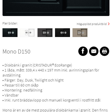
Fler bilder:
Högupplöst produktbild
Mono D150
• Diskbänk i granit (CRISTADUR® EcoRange)
• 1 låda, mått: 339,4 x 440 x 197 mm inkl. avrinningsplan för
avställning
• Färger: Day, Dusk, Twilight och Night
• Passar till 60 cm skåp
• Montering: nedfällning
• Vändbar
• Inkl. runt bräddavlopp och manuell korgventil i rostfritt stål
Mono är en av de mest populära diskbänkarna i granit. Den finns