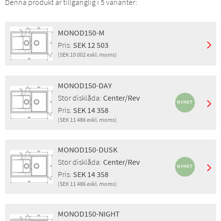
Denna produkt är tillgänglig i 5 varianter:
MONOD150-M
Pris:
SEK 12 503
(SEK 10 002 exkl. moms)
Montering:
Nedfällning
Egenskaper:
Bräddavlopp, Korgventil
MONOD150-DAY
Finish:
Magma
Stor disklåda:
Center/Rev
Pris inkl. moms:
SEK 12 503
Pris:
SEK 14 358
Pris exkl. moms:
SEK 10 002
(SEK 11 486 exkl. moms)
GTIN:
4014949492587
Montering:
Nedfällning
RSK:
8028657
Egenskaper:
Sil, EcoRange
Produktgrupp:
Diskbänkar
MONOD150-DUSK
Stor disklåda:
Center/Rev
Stor disklåda:
Center/Rev
Finish:
Day
Pris:
SEK 14 358
Pris inkl. moms:
SEK 14 358
(SEK 11 486 exkl. moms)
Pris exkl. moms:
SEK 11 486
Montering:
Nedfällning
GTIN:
4014949761935
Egenskaper:
Sil, EcoRange
RSK:
8090450
MONOD150-NIGHT
Stor disklåda:
Center/Rev