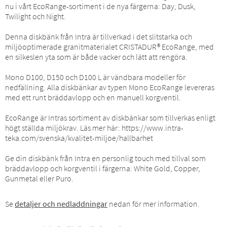
nu i vårt EcoRange-sortiment i de nya färgerna: Day, Dusk,
Twilight och Night.
Denna diskbänk från Intra är tillverkad i det slitstarka och
miljöoptimerade granitmaterialet CRISTADUR® EcoRange, med
en silkeslen yta som är både vacker och lätt att rengöra.
Mono D100, D150 och D100 L är vändbara modeller för
nedfällning. Alla diskbänkar av typen Mono EcoRange levereras
med ett runt bräddavlopp och en manuell korgventil.
EcoRange är Intras sortiment av diskbänkar som tillverkas enligt
högt ställda miljökrav. Läs mer här: https://www.intra-
teka.com/svenska/kvalitet-miljoe/hallbarhet
Ge din diskbänk från Intra en personlig touch med tillval som
bräddavlopp och korgventil i färgerna: White Gold, Copper,
Gunmetal eller Puro.
Se
detaljer och nedladdningar
nedan för mer information.