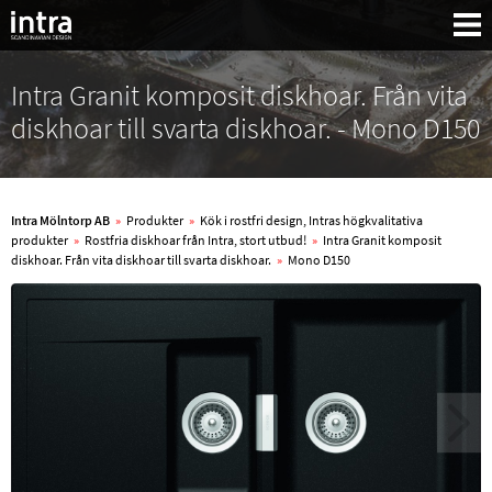
Intra Granit komposit diskhoar. Från vita
diskhoar till svarta diskhoar. - Mono D150
Intra Mölntorp AB
»
Produkter
»
Kök i rostfri design, Intras högkvalitativa
produkter
»
Rostfria diskhoar från Intra, stort utbud!
»
Intra Granit komposit
diskhoar. Från vita diskhoar till svarta diskhoar.
»
Mono D150
Sök: