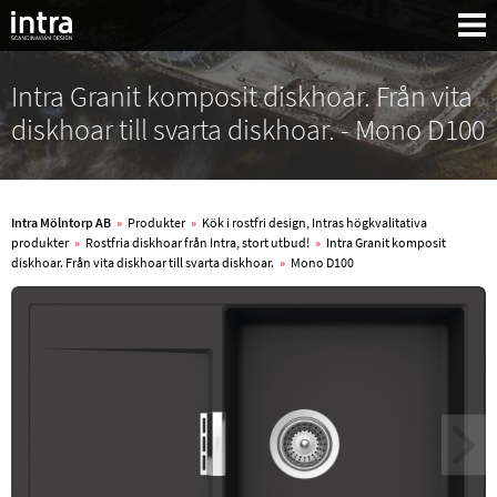
Intra Granit komposit diskhoar. Från vita
diskhoar till svarta diskhoar. - Mono D100
Intra Mölntorp AB
»
Produkter
»
Kök i rostfri design, Intras högkvalitativa
produkter
»
Rostfria diskhoar från Intra, stort utbud!
»
Intra Granit komposit
diskhoar. Från vita diskhoar till svarta diskhoar.
»
Mono D100
Sök: