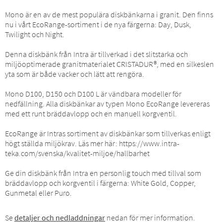
Mono är en av de mest populära diskbänkarna i granit. Den finns
nu i vårt EcoRange-sortiment i de nya färgerna: Day, Dusk,
Twilight och Night.
Denna diskbänk från Intra är tillverkad i det slitstarka och
miljöoptimerade granitmaterialet CRISTADUR®, med en silkeslen
yta som är både vacker och lätt att rengöra.
Mono D100, D150 och D100 L är vändbara modeller för
nedfällning. Alla diskbänkar av typen Mono EcoRange levereras
med ett runt bräddavlopp och en manuell korgventil.
EcoRange är Intras sortiment av diskbänkar som tillverkas enligt
högt ställda miljökrav. Läs mer här: https://www.intra-
teka.com/svenska/kvalitet-miljoe/hallbarhet
Ge din diskbänk från Intra en personlig touch med tillval som
bräddavlopp och korgventil i färgerna: White Gold, Copper,
Gunmetal eller Puro.
Se
detaljer och nedladdningar
nedan för mer information.