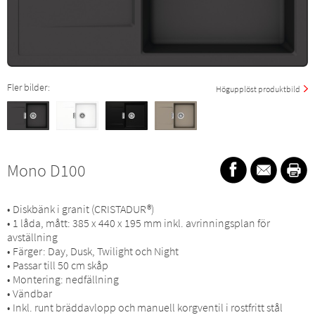
Fler bilder:
Högupplöst produktbild
Mono D100
• Diskbänk i granit (CRISTADUR®)
• 1 låda, mått: 385 x 440 x 195 mm inkl. avrinningsplan för
avställning
• Färger: Day, Dusk, Twilight och Night
• Passar till 50 cm skåp
• Montering: nedfällning
• Vändbar
• Inkl. runt bräddavlopp och manuell korgventil i rostfritt stål