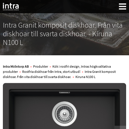
Intra Granit komposit diskhoar. Från vita
diskhoar till svarta diskhoar. - Kiruna
N100 L
Intra Mölntorp AB
»
Produkter
»
Kök i rostfri design, Intras högkvalitativa
produkter
»
Rostfria diskhoar från Intra, stort utbud!
»
Intra Granit komposit
diskhoar. Från vita diskhoar till svarta diskhoar.
»
Kiruna N100 L
Sök: