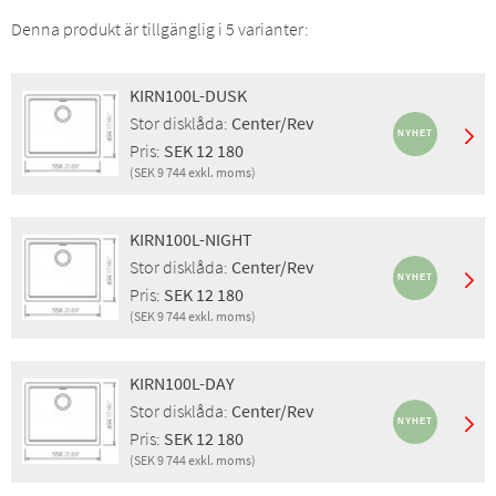
Denna produkt är tillgänglig i 5 varianter:
KIRN100L-DUSK
Stor disklåda:
Center/Rev
Pris:
SEK 12 180
(SEK 9 744 exkl. moms)
Montering:
Nedfällning, Underlimning
Egenskaper:
Sil, EcoRange
KIRN100L-NIGHT
Stor disklåda:
Center/Rev
Stor disklåda:
Center/Rev
Finish:
Dusk
Pris:
SEK 12 180
Pris inkl. moms:
SEK 12 180
(SEK 9 744 exkl. moms)
Pris exkl. moms:
SEK 9 744
Montering:
Nedfällning, Planlimning, Underlimning
GTIN:
4014949715617
Egenskaper:
Sil, EcoRange
RSK:
8090430
KIRN100L-DAY
Stor disklåda:
Center/Rev
Stor disklåda:
Center/Rev
Finish:
Night
Pris:
SEK 12 180
Pris inkl. moms:
SEK 12 180
(SEK 9 744 exkl. moms)
Pris exkl. moms:
SEK 9 744
Montering:
Nedfällning, Underlimning