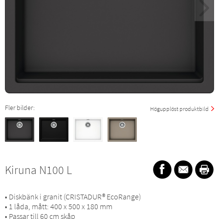
Fler bilder:
Högupplöst produktbild
Kiruna N100 L
• Diskbänk i granit (CRISTADUR® EcoRange)
• 1 låda, mått: 400 x 500 x 180 mm
• Passar till 60 cm skåp