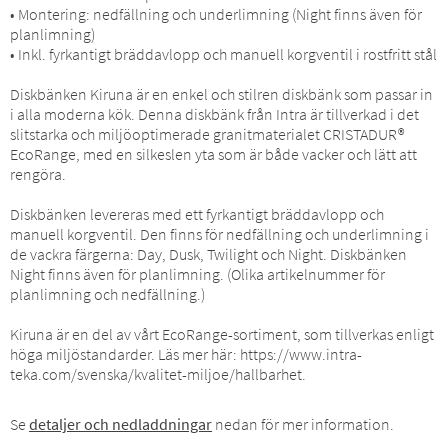
• Montering: nedfällning och underlimning (Night finns även för
planlimning)
• Inkl. fyrkantigt bräddavlopp och manuell korgventil i rostfritt stål
Diskbänken Kiruna är en enkel och stilren diskbänk som passar in
i alla moderna kök. Denna diskbänk från Intra är tillverkad i det
slitstarka och miljöoptimerade granitmaterialet CRISTADUR®
EcoRange, med en silkeslen yta som är både vacker och lätt att
rengöra.
Diskbänken levereras med ett fyrkantigt bräddavlopp och
manuell korgventil. Den finns för nedfällning och underlimning i
de vackra färgerna: Day, Dusk, Twilight och Night. Diskbänken
Night finns även för planlimning. (Olika artikelnummer för
planlimning och nedfällning.)
Kiruna är en del av vårt EcoRange-sortiment, som tillverkas enligt
höga miljöstandarder. Läs mer här: https://www.intra-
teka.com/svenska/kvalitet-miljoe/hallbarhet.
Se
detaljer och nedladdningar
nedan för mer information.