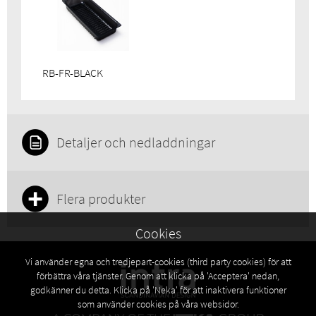
RB-FR-BLACK
Detaljer och nedladdningar
Flera produkter
Cookies
Vi använder egna och tredjepart-cookies (third party cookies) för att
förbättra våra tjänster. Genom att klicka på 'Acceptera' nedan,
godkänner du detta. Klicka på 'Neka' för att inaktivera funktioner
som använder cookies på våra websidor.