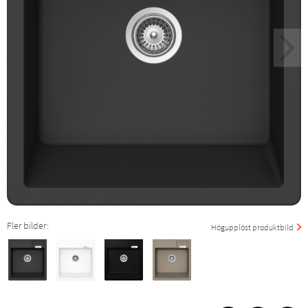
Fler bilder:
Högupplöst produktbild