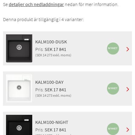
Se
detaljer och nedladdningar
nedan för mer information.
Denna produkt är tillgänglig i 4 varianter:
KALM100-DUSK
Pris:
SEK 17 841
(SEK 14 273 exkl. moms)
Finish:
Dusk
Montering:
Inbyggnad
KALM100-DAY
Egenskaper:
EcoRange
Pris inkl. moms:
SEK 17 841
Pris:
SEK 17 841
Pris exkl. moms:
SEK 14 273
(SEK 14 273 exkl. moms)
GTIN:
4014949711169
RSK:
8090420
Finish:
Day
Montering:
Inbyggnad
KALM100-NIGHT
Egenskaper:
EcoRange
Pris inkl. moms:
SEK 17 841
Pris:
SEK 17 841