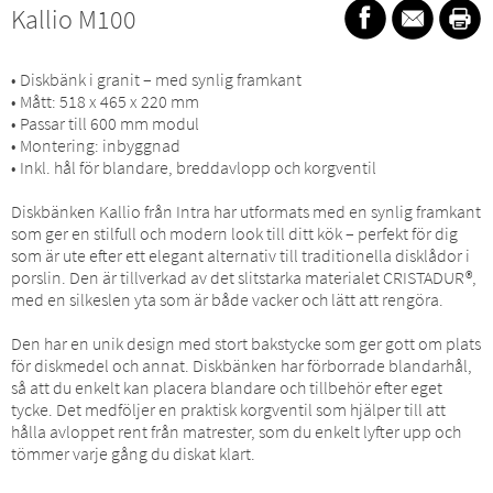
Kallio M100
• Diskbänk i granit – med synlig framkant
• Mått: 518 x 465 x 220 mm
• Passar till 600 mm modul
• Montering: inbyggnad
• Inkl. hål för blandare, breddavlopp och korgventil
Diskbänken Kallio från Intra har utformats med en synlig framkant
som ger en stilfull och modern look till ditt kök – perfekt för dig
som är ute efter ett elegant alternativ till traditionella disklådor i
porslin. Den är tillverkad av det slitstarka materialet CRISTADUR®,
med en silkeslen yta som är både vacker och lätt att rengöra.
Den har en unik design med stort bakstycke som ger gott om plats
för diskmedel och annat. Diskbänken har förborrade blandarhål,
så att du enkelt kan placera blandare och tillbehör efter eget
tycke. Det medföljer en praktisk korgventil som hjälper till att
hålla avloppet rent från matrester, som du enkelt lyfter upp och
tömmer varje gång du diskat klart.