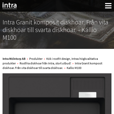
Intra Granit komposit diskhoar. Från vita
diskhoar till svarta diskhoar. - Kallio
M100
Intra Mölntorp AB
»
Produkter
»
Kök i rostfri design, Intras högkvalitativa
produkter
»
Rostfria diskhoar från Intra, stort utbud!
»
Intra Granit komposit
diskhoar. Från vita diskhoar till svarta diskhoar.
»
Kallio M100
Sök: