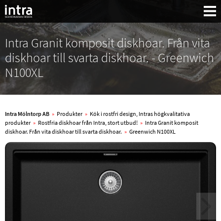
Intra Granit komposit diskhoar. Från vita
diskhoar till svarta diskhoar. - Greenwich
N100XL
Intra Mölntorp AB
»
Produkter
»
Kök i rostfri design, Intras högkvalitativa
produkter
»
Rostfria diskhoar från Intra, stort utbud!
»
Intra Granit komposit
diskhoar. Från vita diskhoar till svarta diskhoar.
»
Greenwich N100XL
Sök: