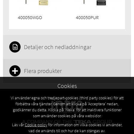
400050WGO
400050PUR
Detaljer och nedladdningar
Flera produkter
Cookies
Vi använder egna och tredjepart-cookies (third party cookies) för att
förbättra våra tjänster. Genom att klicka på 'Acceptera' nedan,
godkänner du detta. Klicka på 'Neka' för att inaktivera funktioner
som använder cookies på våra websidor.
Läs vår
Cookie policy
för information om vilka cookies vi använder,
vad de används till och hur de kan stängas av.