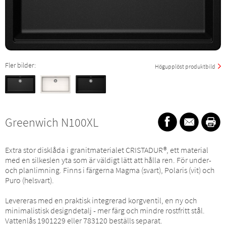
Fler bilder:
Högupplöst produktbild
Greenwich N100XL
Extra stor disklåda i granitmaterialet CRISTADUR®, ett material
med en silkeslen yta som är väldigt lätt att hålla ren. För under-
och planlimning. Finns i färgerna Magma (svart), Polaris (vit) och
Puro (helsvart).
Levereras med en praktisk integrerad korgventil, en ny och
minimalistisk designdetalj - mer färg och mindre rostfritt stål.
Vattenlås 1901229 eller 783120 beställs separat.