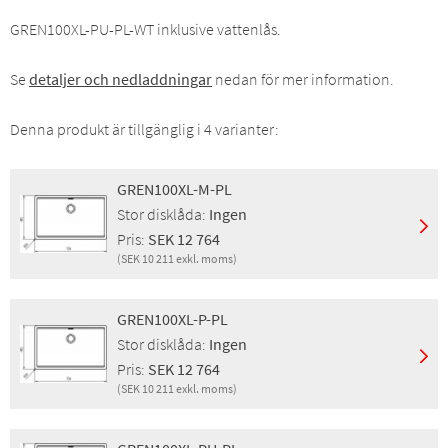
GREN100XL-PU-PL-WT inklusive vattenlås.
Se
detaljer och nedladdningar
nedan för mer information.
Denna produkt är tillgänglig i 4 varianter:
GREN100XL-M-PL
Stor disklåda:
Ingen
Pris:
SEK 12 764
(SEK 10 211 exkl. moms)
Montering:
Planlimning, Underlimning
Egenskaper:
Bräddavlopp, Korgventil
GREN100XL-P-PL
Finish:
Magma
Stor disklåda:
Ingen
Stor disklåda:
Ingen
Pris:
SEK 12 764
Pris inkl. moms:
SEK 12 764
(SEK 10 211 exkl. moms)
Pris exkl. moms:
SEK 10 211
Montering:
Planlimning, Underlimning
GTIN:
4014949628948
Egenskaper:
Bräddavlopp, Korgventil
RSK:
8028649