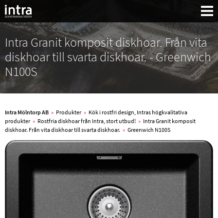
Intra Granit komposit diskhoar. Från vita
diskhoar till svarta diskhoar. - Greenwich
N100S
Intra Mölntorp AB
»
Produkter
»
Kök i rostfri design, Intras högkvalitativa
produkter
»
Rostfria diskhoar från Intra, stort utbud!
»
Intra Granit komposit
diskhoar. Från vita diskhoar till svarta diskhoar.
»
Greenwich N100S
Sök: