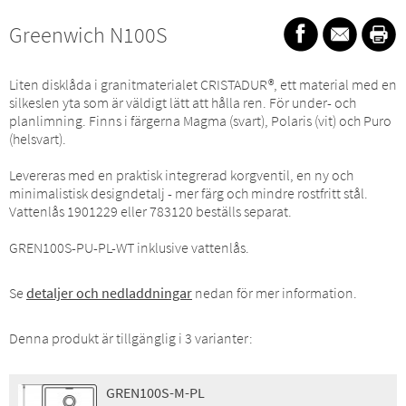
Greenwich N100S
Liten disklåda i granitmaterialet CRISTADUR®, ett material med en
silkeslen yta som är väldigt lätt att hålla ren. För under- och
planlimning. Finns i färgerna Magma (svart), Polaris (vit) och Puro
(helsvart).
Levereras med en praktisk integrerad korgventil, en ny och
minimalistisk designdetalj - mer färg och mindre rostfritt stål.
Vattenlås 1901229 eller 783120 beställs separat.
GREN100S-PU-PL-WT inklusive vattenlås.
Se
detaljer och nedladdningar
nedan för mer information.
Denna produkt är tillgänglig i 3 varianter:
GREN100S-M-PL