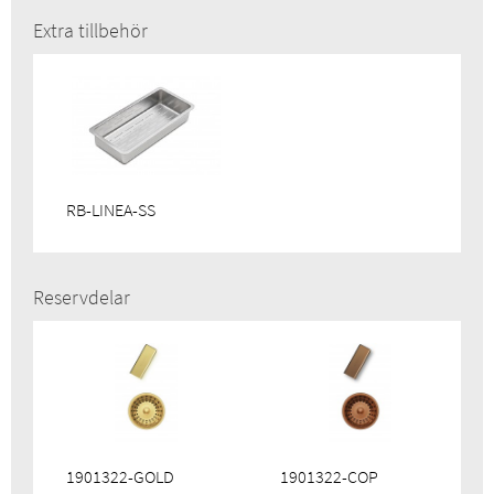
GTIN:
4014949658730
Extra tillbehör
RSK:
8028662
RB-LINEA-SS
Reservdelar
1901322-GOLD
1901322-COP