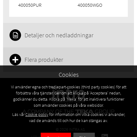
400050PUR
400050WGO
Detaljer och nedladdningar
Flera produkter
Cookies
Vi använder egna och tredjepart-cookies (third party cookies) för att
förbättra våra tjänster. Genom att klicka på 'Acceptera' nedan,
godkänner du detta. Klicka på 'Neka' för att inaktivera funktioner
som använder cookies på våra websidor.
Läs vår
Cookie policy
för information om vilka cookies vi använder,
vad de används till och hur de kan stängas av.
© 2026 INTRA AS
Villkor
Privacy policy
Cookies policy