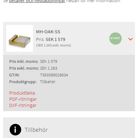
Se
detaljer och nedladdningar
nedan för mer information.
MH-OAK-SS
Pris:
SEK 1 579
(SEK 1 263 exkl. moms)
Pris inkl. moms:
SEK 1 579
Pris exkl. moms:
SEK 1 263
GTIN:
7393069026634
Produktgrupp:
Tillbehör
Produktfakta
PDF-ritningar
DXF-ritningar
Tillbehör