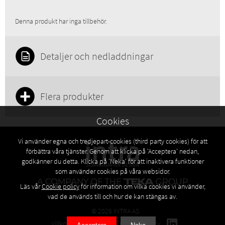
Denna produkt har inga tillbehör.
Detaljer och nedladdningar
Flera produkter
Cookies
Vi använder egna och tredjepart-cookies (third party cookies) för att
förbättra våra tjänster. Genom att klicka på 'Acceptera' nedan,
godkänner du detta. Klicka på 'Neka' för att inaktivera funktioner
som använder cookies på våra websidor.
Läs vår
Cookie policy
för information om vilka cookies vi använder,
vad de används till och hur de kan stängas av.
© 2026 INTRA AS
Villkor
Privacy policy
Cookies policy