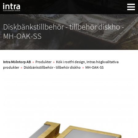
Diskbänkstillbehör - tillbehör diskho -
MH-OAK-SS
Intra Mölntorp AB
»
Produkter
»
Kök i rostfri design, Intras högkvalitativa
produkter
»
Diskbänkstillbehör - tillbehör diskho
»
MH-OAK-SS
Sök: