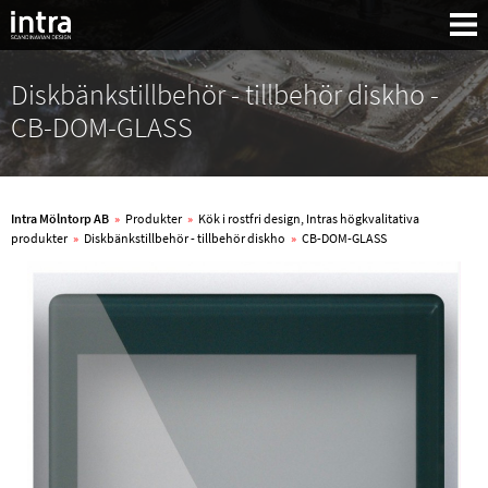
Diskbänkstillbehör - tillbehör diskho -
CB-DOM-GLASS
Intra Mölntorp AB
»
Produkter
»
Kök i rostfri design, Intras högkvalitativa
produkter
»
Diskbänkstillbehör - tillbehör diskho
»
CB-DOM-GLASS
Sök: