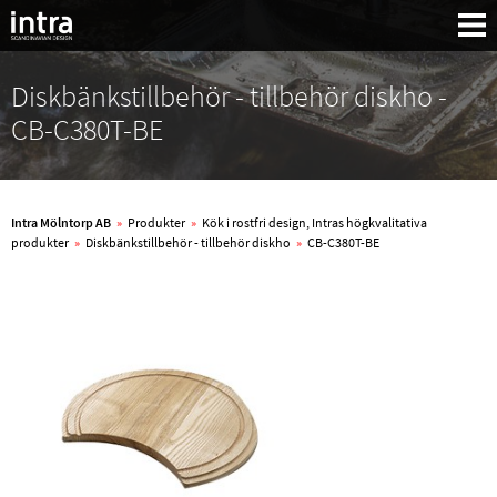
Diskbänkstillbehör - tillbehör diskho -
CB-C380T-BE
Intra Mölntorp AB
»
Produkter
»
Kök i rostfri design, Intras högkvalitativa
produkter
»
Diskbänkstillbehör - tillbehör diskho
»
CB-C380T-BE
Sök: