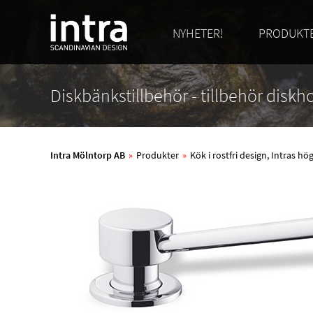
NYHETER!
PRODUKT
Diskbänkstillbehör - tillbehör disk
Intra Mölntorp AB
»
Produkter
»
Kök i rostfri design, Intras h