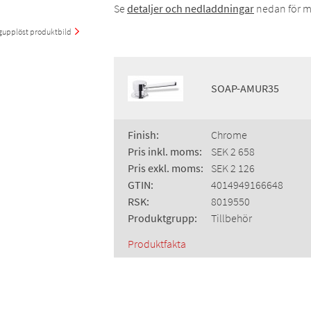
Se
detaljer och nedladdningar
nedan för m
upplöst produktbild
SOAP-AMUR35
Finish:
Chrome
Pris inkl. moms:
SEK 2 658
Pris exkl. moms:
SEK 2 126
GTIN:
4014949166648
RSK:
8019550
Produktgrupp:
Tillbehör
Produktfakta