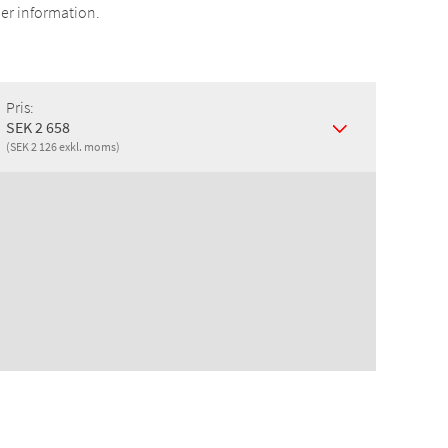
er information.
Pris:
SEK 2 658
(SEK 2 126 exkl. moms)