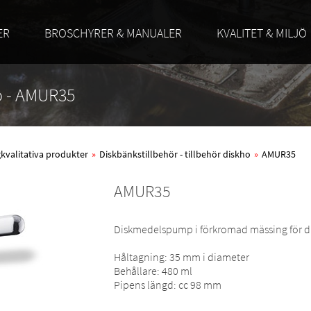
ER
BROSCHYRER & MANUALER
KVALITET & MILJÖ
ho - AMUR35
ögkvalitativa produkter
»
Diskbänkstillbehör - tillbehör diskho
»
AMUR35
AMUR35
Diskmedelspump i förkromad mässing för di
Håltagning: 35 mm i diameter
Behållare: 480 ml
Pipens längd: cc 98 mm