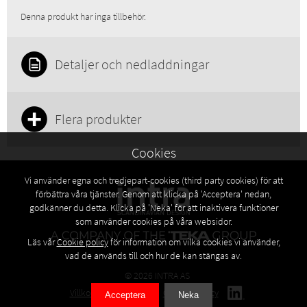
Denna produkt har inga tillbehör.
Detaljer och nedladdningar
Flera produkter
Cookies
Vi använder egna och tredjepart-cookies (third party cookies) för att
förbättra våra tjänster. Genom att klicka på 'Acceptera' nedan,
godkänner du detta. Klicka på 'Neka' för att inaktivera funktioner
som använder cookies på våra websidor.
Läs vår
Cookie policy
för information om vilka cookies vi använder,
vad de används till och hur de kan stängas av.
© 2026 INTRA AS
Villkor
Privacy policy
Cookies policy
Acceptera
Neka