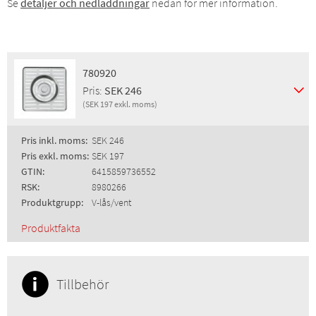
Se
detaljer och nedladdningar
nedan för mer information.
780920
Pris:
SEK 246
(SEK 197 exkl. moms)
Pris inkl. moms:
SEK 246
Pris exkl. moms:
SEK 197
GTIN:
6415859736552
RSK:
8980266
Produktgrupp:
V-lås/vent
Produktfakta
Tillbehör