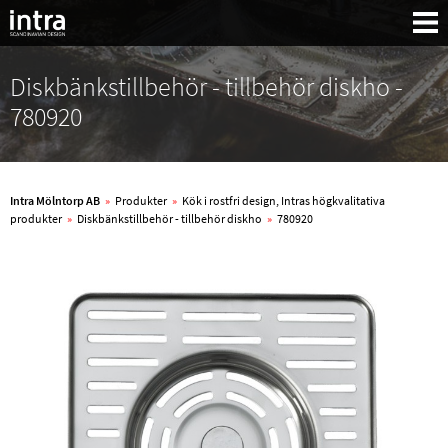
Diskbänkstillbehör - tillbehör diskho -
780920
Intra Mölntorp AB
»
Produkter
»
Kök i rostfri design, Intras högkvalitativa
produkter
»
Diskbänkstillbehör - tillbehör diskho
»
780920
Sök: