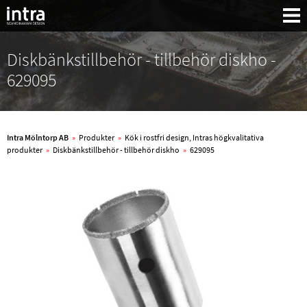
Diskbänkstillbehör - tillbehör diskho -
629095
Intra Mölntorp AB
»
Produkter
»
Kök i rostfri design, Intras högkvalitativa
produkter
»
Diskbänkstillbehör - tillbehör diskho
»
629095
Sök: