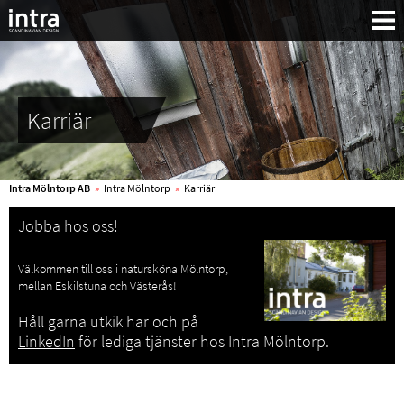
Karriär
Intra Mölntorp AB
»
Intra Mölntorp
»
Karriär
Jobba hos oss!
Välkommen till oss i natursköna Mölntorp,
mellan Eskilstuna och Västerås!
Håll gärna utkik här och på
LinkedIn
för lediga tjänster hos Intra Mölntorp.
Sök: