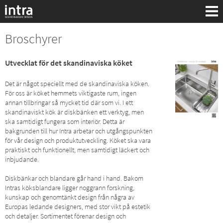
Broschyrer
Utvecklat för det skandinaviska köket
Det är något speciellt med de skandinaviska köken.
För oss är köket hemmets viktigaste rum, ingen
annan tillbringar så mycket tid där som vi. I ett
skandinaviskt kök är diskbänken ett verktyg, men
ska samtidigt fungera som interiör. Detta är
bakgrunden till hur Intra arbetar och utgångspunkten
för vår design och produktutveckling. Köket ska vara
praktiskt och funktionellt, men samtidigt läckert och
inbjudande.
Diskbänkar och blandare går hand i hand. Bakom
Intras köksblandare ligger noggrann forskning,
Sök:
kunskap och genomtänkt design från några av
Europas ledande designers, med stor vikt på estetik
och detaljer. Sortimentet förenar design och