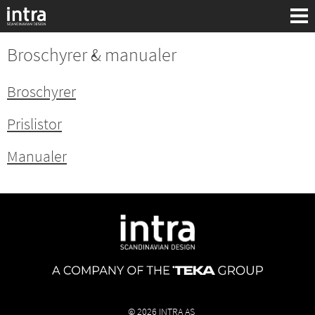
Broschyrer & manualer
Broschyrer
Prislistor
Manualer
Sök:
© 2026 INTRA AS