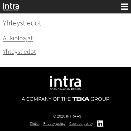
Yhteystiedot
Aukioloajat
Yhteystiedot
Haku:
© 2026 INTRA AS
Ehdot
Privacy policy
Cookies policy